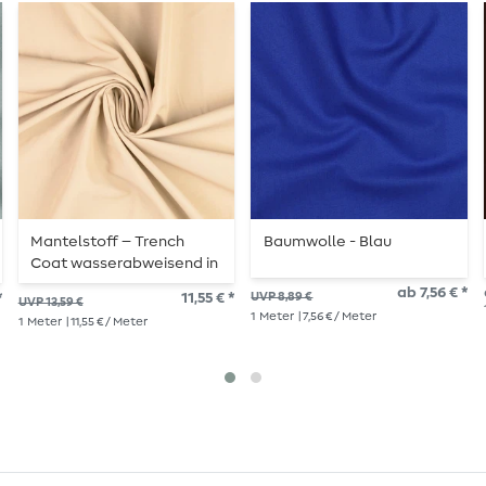
Mantelstoff – Trench
Baumwolle - Blau
Coat wasserabweisend in
Beige
ab 7,56 € *
*
11,55 € *
UVP 8,89 €
UVP 13,59 €
1
Meter
| 7,56 € / Meter
1
Meter
| 11,55 € / Meter