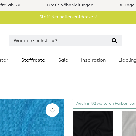
rei ab 59€
Gratis Nähanleitungen
30 Tage 
Stoff-Neuheiten entdecken!
ster
Stoffreste
Sale
Inspiration
Liebli
Auch in 92 weiteren Farben ve