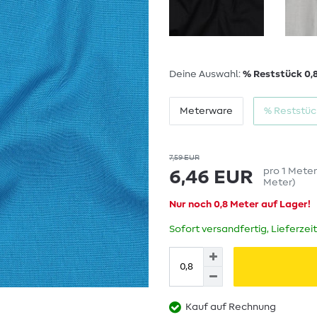
Deine Auswahl:
% Reststück 0,
Meterware
% Reststüc
7,59 EUR
pro
1
Mete
6,46 EUR
Meter
)
Nur noch 0,8 Meter auf Lager!
Sofort versandfertig, Lieferzei
Kauf auf Rechnung