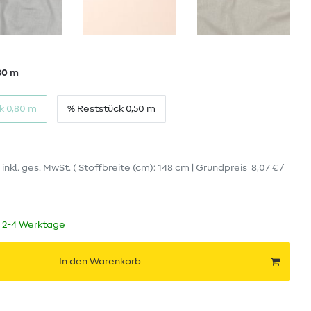
80 m
k 0,80 m
% Reststück 0,50 m
r
inkl. ges. MwSt.
( Stoffbreite (cm): 148 cm | Grundpreis
8,07 € /
t 2-4 Werktage
In den Warenkorb