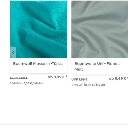
Baumwoll Musselin -Türkis
Baumwolle Uni - Flanell
Mint
ab 9,09 € *
UVP 10,69 €
ab 8,49 € 
UVP 9,99 €
1
Meter
| 9,09 € / Meter
1
Meter
| 8,49 € / Meter