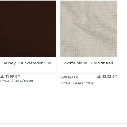
Jersey - Dunkelbraun 580
Waffelpique - Uni Naturell
L
ab 11,99 € *
ab 12,32 € *
UVP 14,49 €
UVP
1
Meter
| 11,99 € / Meter
1
Meter
| 12,32 € / Meter
1
Me