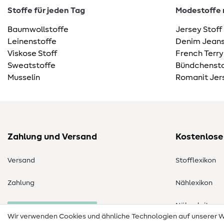
Stoffe für jeden Tag
Modestoffe m
Baumwollstoffe
Jersey Stoff
Leinenstoffe
Denim Jeans
Viskose Stoff
French Terry
Sweatstoffe
Bündchensto
Musselin
Romanit Jer
Zahlung und Versand
Kostenlose
Versand
Stofflexikon
Zahlung
Nählexikon
Nähanleitung
Bestellung widerrufen
Wir verwenden Cookies und ähnliche Technologien auf unserer