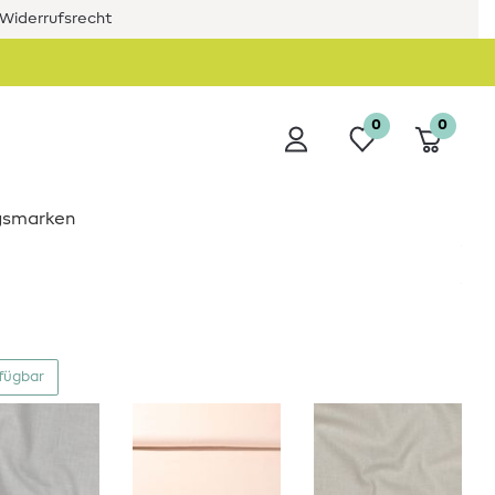
Widerrufsrecht
0
0
ngsmarken
rfügbar