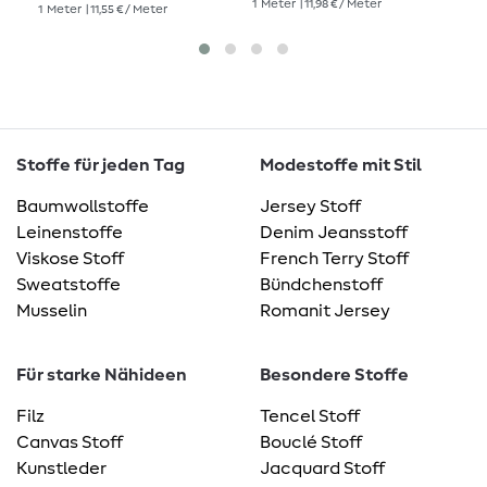
1
Meter
| 11,98 € / Meter
1
Meter
| 11,55 € / Meter
1
Me
Stoffe für jeden Tag
Modestoffe mit Stil
Baumwollstoffe
Jersey Stoff
Leinenstoffe
Denim Jeansstoff
Viskose Stoff
French Terry Stoff
Sweatstoffe
Bündchenstoff
Musselin
Romanit Jersey
Für starke Nähideen
Besondere Stoffe
Filz
Tencel Stoff
Canvas Stoff
Bouclé Stoff
Kunstleder
Jacquard Stoff