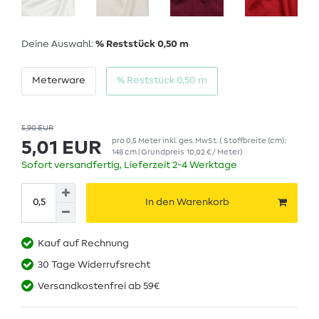
Deine Auswahl:
% Reststück 0,50 m
Meterware
% Reststück 0,50 m
5,90 EUR
pro
0,5
Meter
inkl. ges. MwSt.
( Stoffbreite (cm):
5,01 EUR
148 cm | Grundpreis
10,02 € / Meter
)
Sofort versandfertig, Lieferzeit 2-4 Werktage
In den Warenkorb
Kauf auf Rechnung
30 Tage Widerrufsrecht
Versandkostenfrei ab 59€