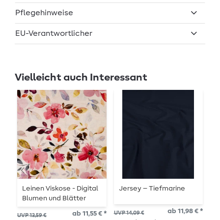
Pflegehinweise
EU-Verantwortlicher
Vielleicht auch Interessant
Leinen Viskose - Digital
Jersey – Tiefmarine
V
Blumen und Blätter
B
Beige
ab 11,98 € *
ab 11,55 € *
UVP 14,09 €
UVP 13,59 €
UVP