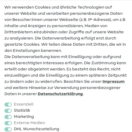
Wir verwenden Cookies und ähnliche Technologien auf
Nähanleitungen
unserer Website und verarbeiten personenbezogene Daten
von Besucher:innen unserer Webseite (z.B. IP-Adresse), um z.B.
Hilfe & Kontakt
Inhalte und Anzeigen zu personalisieren, Medien von
Drittanbietern einzubinden oder Zugriffe auf unsere Website
Kontakt
zu analysieren. Die Datenverarbeitung erfolgt erst durch
Infos zum Betreiberwechsel
gesetzte Cookies. Wir teilen diese Daten mit Dritten, die wir in
den Einstellungen benennen.
FAQ
Die Datenverarbeitung kann mit Einwilligung oder aufgrund
eines berechtigten Interesses erfolgen. Die Zustimmung kann
Widerrufsrecht
erteilt oder abgelehnt werden. Es besteht das Recht, nicht
Beliebt
einzuwilligen und die Einwilligung zu einem späteren Zeitpunkt
zu ändern oder zu widerrufen. Beachten Sie unser
Impressum
und weitere Hinweise zur Verwendung personenbezogener
Stoffe
Daten in unserer
Daten­schutz­erklärung
.
Nähzubehör
Essenziell
Sale
Statistik
Marketing
Schnittmuster
Externe Medien
DHL Wunschzustellung