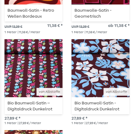
Baumwoll-Satin - Retro
Baumwolle-Satin -
Wellen Bordeaux
Geometrisch
Bordeauxrot
11,38 € *
ab 11,38 € *
UVP 13,39 €
UVP 13,39 €
1
Meter
| 11,38 € / Meter
1
Meter
| 11,38 € / Meter
von Albstoffe
von Albstoffe
Bio Baumwoll-Satin –
Bio Baumwoll-Satin -
Digitaldruck Dunkelrot
Digitaldruck Dunkelrot
27,89 € *
27,89 € *
1
Meter
| 27,89 € / Meter
1
Meter
| 27,89 € / Meter