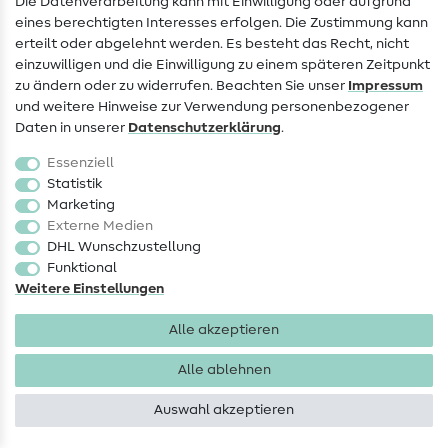
Die Datenverarbeitung kann mit Einwilligung oder aufgrund
eines berechtigten Interesses erfolgen. Die Zustimmung kann
Widerrufsrecht
erteilt oder abgelehnt werden. Es besteht das Recht, nicht
Beliebt
einzuwilligen und die Einwilligung zu einem späteren Zeitpunkt
zu ändern oder zu widerrufen. Beachten Sie unser
Impressum
und weitere Hinweise zur Verwendung personenbezogener
Stoffe
Daten in unserer
Daten­schutz­erklärung
.
Nähzubehör
Essenziell
Sale
Statistik
Marketing
Schnittmuster
Externe Medien
DHL Wunschzustellung
Funktional
Weitere Einstellungen
Alle akzeptieren
Impressum
Datenschutz
AGB
Widerrufsbelehrung
Alle ablehnen
Auswahl akzeptieren
Copyright 2026 SewIY GmbH