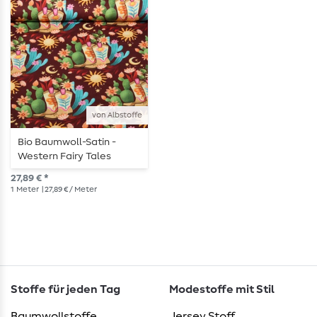
von Albstoffe
Bio Baumwoll-Satin -
Western Fairy Tales
Cowgirls Bordeaux
27,89 € *
1
Meter
| 27,89 € / Meter
Stoffe für jeden Tag
Modestoffe mit Stil
Baumwollstoffe
Jersey Stoff