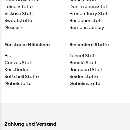
Leinenstoffe
Denim Jeansstoff
Viskose Stoff
French Terry Stoff
Sweatstoffe
Bündchenstoff
Musselin
Romanit Jersey
Für starke Nähideen
Besondere Stoffe
Filz
Tencel Stoff
Canvas Stoff
Bouclé Stoff
Kunstleder
Jacquard Stoff
Softshell Stoffe
Seidenstoffe
Möbelstoffe
Gobelinstoffe
Zahlung und Versand