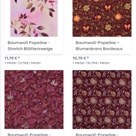
Baumwoll Popeline -
Baumwoll-Popeline –
Stretch Blätterzweige
Blumenkranz Bordeaux
Weinrot
Gold
11,79 € *
10,79 € *
1
Meter
| 11,79 € / Meter
1
Meter
| 10,79 € / Meter
Baumwoll-Popeline -
Baumwoll-Popeline -