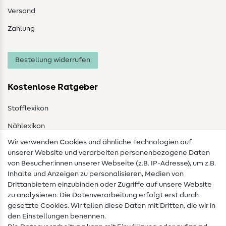
Versand
Zahlung
Bestellung widerrufen
Kostenlose Ratgeber
Stofflexikon
Nählexikon
Wir verwenden Cookies und ähnliche Technologien auf
Nähanleitungen
unserer Website und verarbeiten personenbezogene Daten
von Besucher:innen unserer Webseite (z.B. IP-Adresse), um z.B.
Hilfe & Kontakt
Inhalte und Anzeigen zu personalisieren, Medien von
Drittanbietern einzubinden oder Zugriffe auf unsere Website
Kontakt
zu analysieren. Die Datenverarbeitung erfolgt erst durch
Infos zum Betreiberwechsel
gesetzte Cookies. Wir teilen diese Daten mit Dritten, die wir in
den Einstellungen benennen.
FAQ