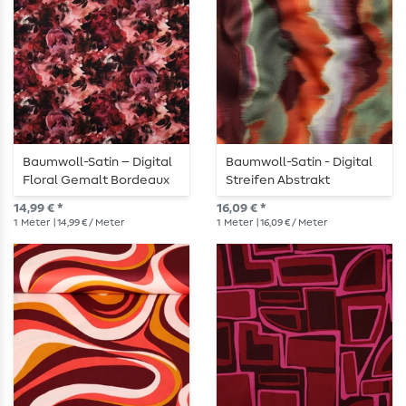
Baumwoll-Satin – Digital
Baumwoll-Satin - Digital
Floral Gemalt Bordeaux
Streifen Abstrakt
Bordeaux
14,99 € *
16,09 € *
1
Meter
| 14,99 € / Meter
1
Meter
| 16,09 € / Meter