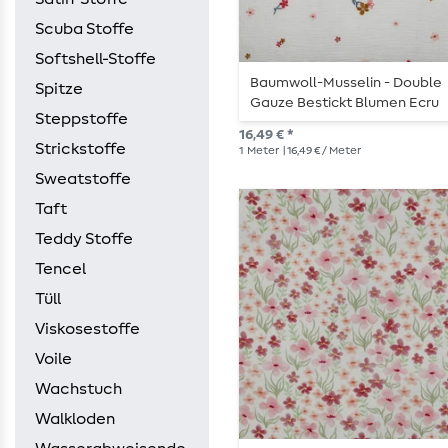
Scuba Stoffe
Softshell-Stoffe
Baumwoll-Musselin - Double
Spitze
Gauze Bestickt Blumen Ecru
Steppstoffe
Bronze
16,49 € *
Strickstoffe
1
Meter
| 16,49 € / Meter
Sweatstoffe
Taft
Teddy Stoffe
Tencel
Tüll
Viskosestoffe
Voile
Wachstuch
Walkloden