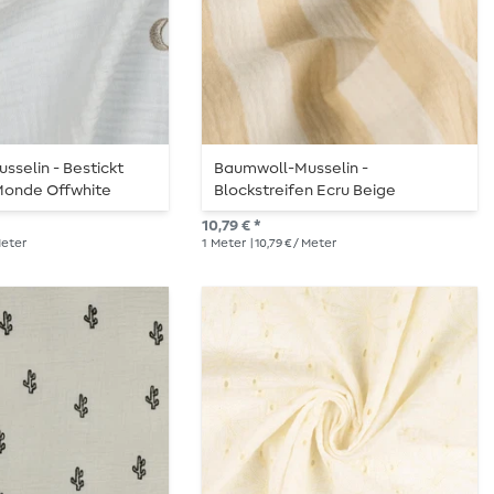
selin - Bestickt
Baumwoll-Musselin -
Monde Offwhite
Blockstreifen Ecru Beige
10,79 € *
 Meter
1
Meter
| 10,79 € / Meter