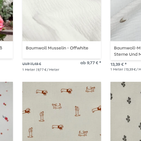
iß
Baumwoll Musselin - Offwhite
Baumwoll-Mus
Sterne Und 
ab 9,77 € *
UVP 11,49 €
13,39 € *
1
Meter
| 13,39 € /
1
Meter
| 9,77 € / Meter