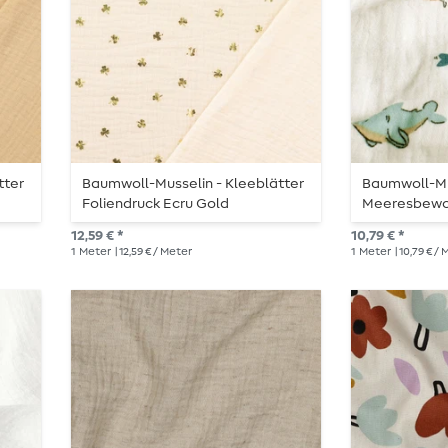
tter
Baumwoll-Musselin - Kleeblätter
Baumwoll-Mu
Foliendruck Ecru Gold
Meeresbewoh
12,59 € *
10,79 € *
1
Meter
| 12,59 € / Meter
1
Meter
| 10,79 € /