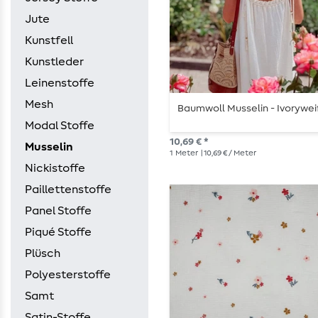
Jute
Kunstfell
Kunstleder
Leinenstoffe
Mesh
Baumwoll Musselin - Ivorywe
Modal Stoffe
10,69 € *
Musselin
1
Meter
| 10,69 € / Meter
Nickistoffe
Paillettenstoffe
Panel Stoffe
Piqué Stoffe
Plüsch
Polyesterstoffe
Samt
Satin-Stoffe