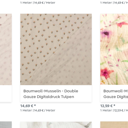
Orange
1
Meter
| 14,69 € / Meter
1
Meter
| 14,69 € /
Baumwoll-Musselin - Double
Baumwoll-Mu
Gauze Digitaldruck Tulpen
Gauze Digita
Offweiß Orange
Wiesenblum
14,69 € *
12,59 € *
1
Meter
| 14,69 € / Meter
1
Meter
| 12,59 € /