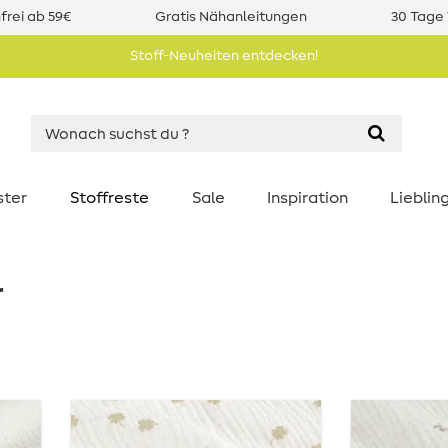
rei ab 59€
Gratis Nähanleitungen
30 Tage 
Stoff-Neuheiten entdecken!
ster
Stoffreste
Sale
Inspiration
Liebli
r