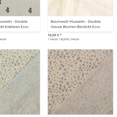
sselin - Double
Baumwoll-Musselin - Double
ckt Kakteen Ecru
Gauze Blumen Bestickt Ecru
16,59 € *
 Meter
1
Meter
| 16,59 € / Meter