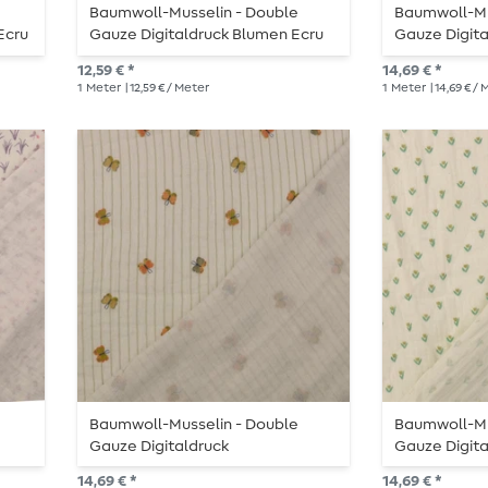
Baumwoll-Musselin - Double
Baumwoll-Mu
Ecru
Gauze Digitaldruck Blumen Ecru
Gauze Digita
Grün
12,59 € *
14,69 € *
1
Meter
| 12,59 € / Meter
1
Meter
| 14,69 € /
Baumwoll-Musselin - Double
Baumwoll-Mu
Gauze Digitaldruck
Gauze Digita
Schmetterlinge Streifen Offweiß
Offweiß Grü
14,69 € *
14,69 € *