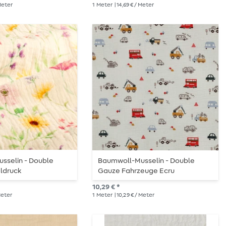
 Meter
1
Meter
| 14,69 € / Meter
sselin - Double
Baumwoll-Musselin - Double
ldruck
Gauze Fahrzeuge Ecru
en Natur
10,29 € *
 Meter
1
Meter
| 10,29 € / Meter