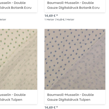
sselin - Double
Baumwoll-Musselin - Double
ldruck Botanik Ecru
Gauze Digitaldruck Botanik Ecru
Orange
14,69 € *
 Meter
1
Meter
| 14,69 € / Meter
sselin - Double
Baumwoll-Musselin - Double
ldruck Tulpen
Gauze Digitaldruck Tulpen
n
Offweiß Jeansblau
14,69 € *