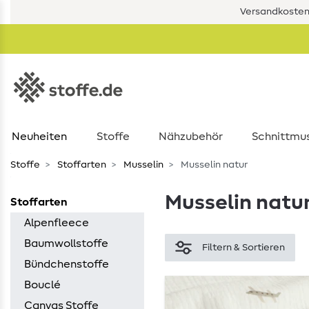
Versandkostenf
Neuheiten
Stoffe
Nähzubehör
Schnittmu
Stoffe
Stoffarten
Musselin
Musselin natur
Musselin natu
Stoffarten
Alpenfleece
Baumwollstoffe
Filtern & Sortieren
Bündchenstoffe
Bouclé
Canvas Stoffe