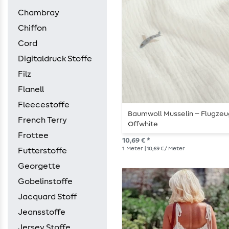
Chambray
Chiffon
Cord
Digitaldruck Stoffe
Filz
Flanell
Fleecestoffe
Baumwoll Musselin – Flugze
French Terry
Offwhite
Frottee
10,69 € *
1
Meter
| 10,69 € / Meter
Futterstoffe
Georgette
Gobelinstoffe
Jacquard Stoff
Jeansstoffe
Jersey Stoffe