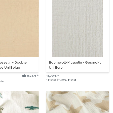
sselin - Double
Baumwoll-Musselin - Gesmokt
ge Uni Beige
Uni Ecru
ab 9,26 € *
11,79 € *
1
Meter
| 11,79 € / Meter
Meter