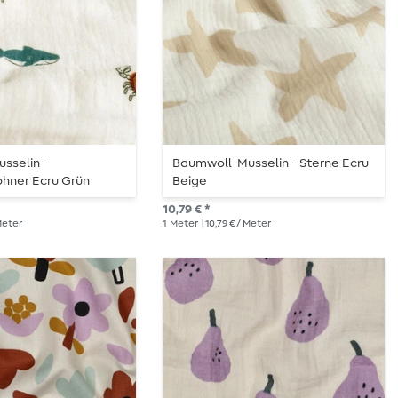
sselin -
Baumwoll-Musselin - Sterne Ecru
ner Ecru Grün
Beige
10,79 € *
 Meter
1
Meter
| 10,79 € / Meter