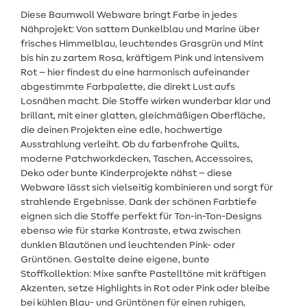
Diese Baumwoll Webware bringt Farbe in jedes
Nähprojekt: Von sattem Dunkelblau und Marine über
frisches Himmelblau, leuchtendes Grasgrün und Mint
bis hin zu zartem Rosa, kräftigem Pink und intensivem
Rot – hier findest du eine harmonisch aufeinander
abgestimmte Farbpalette, die direkt Lust aufs
Losnähen macht. Die Stoffe wirken wunderbar klar und
brillant, mit einer glatten, gleichmäßigen Oberfläche,
die deinen Projekten eine edle, hochwertige
Ausstrahlung verleiht. Ob du farbenfrohe Quilts,
moderne Patchworkdecken, Taschen, Accessoires,
Deko oder bunte Kinderprojekte nähst – diese
Webware lässt sich vielseitig kombinieren und sorgt für
strahlende Ergebnisse. Dank der schönen Farbtiefe
eignen sich die Stoffe perfekt für Ton-in-Ton-Designs
ebenso wie für starke Kontraste, etwa zwischen
dunklen Blautönen und leuchtenden Pink- oder
Grüntönen. Gestalte deine eigene, bunte
Stoffkollektion: Mixe sanfte Pastelltöne mit kräftigen
Akzenten, setze Highlights in Rot oder Pink oder bleibe
bei kühlen Blau- und Grüntönen für einen ruhigen,