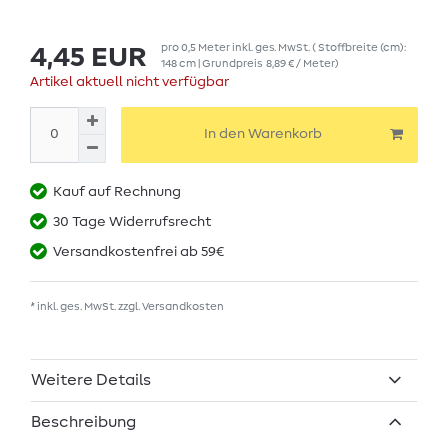
pro
0,5
Meter
inkl. ges. MwSt.
( Stoffbreite (cm):
4,45 EUR
148 cm | Grundpreis
8,89 € / Meter
)
Artikel aktuell nicht verfügbar
In den Warenkorb
Kauf auf Rechnung
30 Tage Widerrufsrecht
Versandkostenfrei ab 59€
* inkl. ges. MwSt. zzgl.
Versandkosten
Weitere Details
Beschreibung