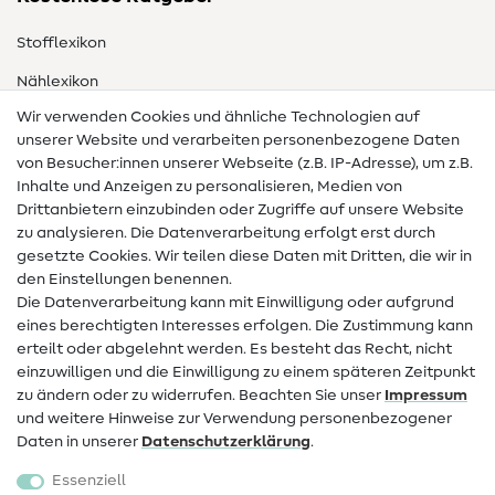
Stofflexikon
Nählexikon
Wir verwenden Cookies und ähnliche Technologien auf
Nähanleitungen
unserer Website und verarbeiten personenbezogene Daten
von Besucher:innen unserer Webseite (z.B. IP-Adresse), um z.B.
Hilfe & Kontakt
Inhalte und Anzeigen zu personalisieren, Medien von
Drittanbietern einzubinden oder Zugriffe auf unsere Website
Kontakt
zu analysieren. Die Datenverarbeitung erfolgt erst durch
Infos zum Betreiberwechsel
gesetzte Cookies. Wir teilen diese Daten mit Dritten, die wir in
den Einstellungen benennen.
FAQ
Die Datenverarbeitung kann mit Einwilligung oder aufgrund
eines berechtigten Interesses erfolgen. Die Zustimmung kann
Widerrufsrecht
erteilt oder abgelehnt werden. Es besteht das Recht, nicht
Beliebt
einzuwilligen und die Einwilligung zu einem späteren Zeitpunkt
zu ändern oder zu widerrufen. Beachten Sie unser
Impressum
und weitere Hinweise zur Verwendung personenbezogener
Stoffe
Daten in unserer
Daten­schutz­erklärung
.
Nähzubehör
Essenziell