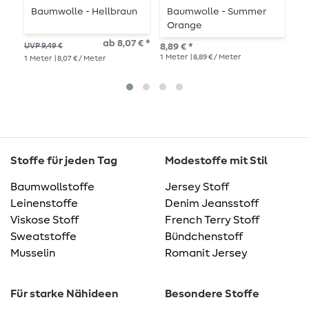
Baumwolle - Hellbraun
Baumwolle - Summer
B
Orange
ab 8,07 € *
8,8
UVP 9,49 €
8,89 € *
1
Me
1
Meter
| 8,89 € / Meter
1
Meter
| 8,07 € / Meter
Stoffe für jeden Tag
Modestoffe mit Stil
Baumwollstoffe
Jersey Stoff
Leinenstoffe
Denim Jeansstoff
Viskose Stoff
French Terry Stoff
Sweatstoffe
Bündchenstoff
Musselin
Romanit Jersey
Für starke Nähideen
Besondere Stoffe