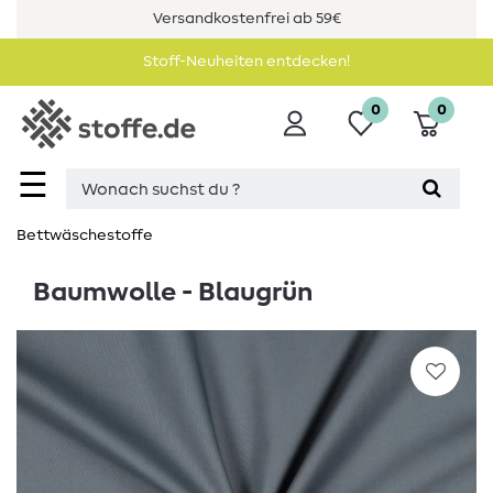
Versandkostenfrei ab 59€
Stoff-Neuheiten entdecken!
0
0
☰
Bettwäschestoffe
Baumwolle - Blaugrün