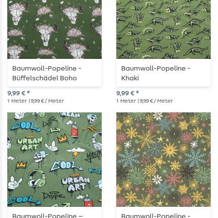
Baumwoll-Popeline -
Baumwoll-Popeline -
Büffelschädel Boho
Khaki
Dunkelgrün
9,99 € *
9,99 € *
1
Meter
| 9,99 € / Meter
1
Meter
| 9,99 € / Meter
Baumwoll-Popeline –
Baumwoll-Popeline -