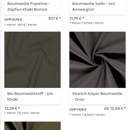
Baumwolle Popeline -
Baumwolle Satin - Uni
Zapfen Khaki Bronze
Armeegrün
9,17 € *
11,79 € *
UVP 10,79 €
1
Meter
| 11,79 € / Meter
1
Meter
| 9,17 € / Meter
Bio Baumwollstoff - Uni
Stretch Köper Baumwolle
Khaki
- Grau
12,29 € *
ab 12,06 € *
UVP 14,19 €
1
Meter
| 12,29 € / Meter
1
Meter
| 12,06 € / Meter