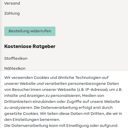
Versand
Zahlung
Bestellung widerrufen
Kostenlose Ratgeber
Stofflexikon
Nählexikon
Wir verwenden Cookies und ähnliche Technologien auf
Nähanleitungen
unserer Website und verarbeiten personenbezogene Daten
von Besucher:innen unserer Webseite (z.B. IP-Adresse), um z.B.
Hilfe & Kontakt
Inhalte und Anzeigen zu personalisieren, Medien von
Drittanbietern einzubinden oder Zugriffe auf unsere Website
Kontakt
zu analysieren. Die Datenverarbeitung erfolgt erst durch
Infos zum Betreiberwechsel
gesetzte Cookies. Wir teilen diese Daten mit Dritten, die wir in
den Einstellungen benennen.
FAQ
Die Datenverarbeitung kann mit Einwilligung oder aufgrund