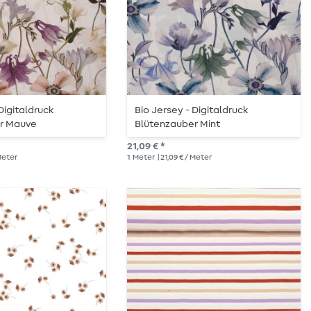
Digitaldruck
Bio Jersey - Digitaldruck
r Mauve
Blütenzauber Mint
21,09 € *
 Meter
1
Meter
| 21,09 € / Meter