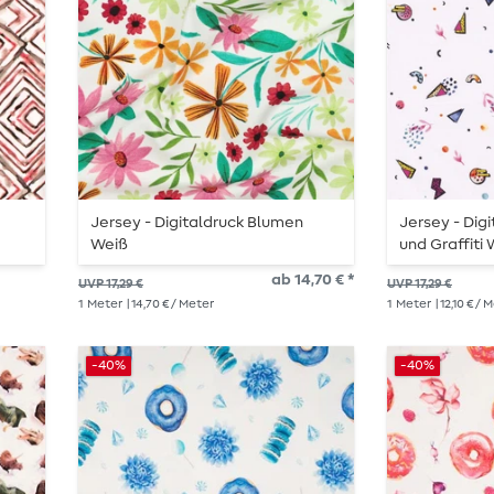
Jersey - Digitaldruck Blumen
Jersey - Dig
Weiß
und Graffiti
ab 14,70 € *
UVP 17,29 €
UVP 17,29 €
1
Meter
| 14,70 € / Meter
1
Meter
| 12,10 € / 
-40%
-40%