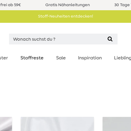
rei ab 59€
Gratis Nähanleitungen
30 Tage 
Stoff-Neuheiten entdecken!
ster
Stoffreste
Sale
Inspiration
Liebli