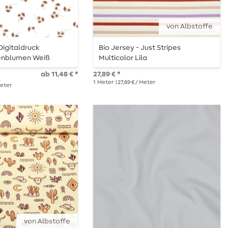
von Albstoffe
Digitaldruck
Bio Jersey - Just Stripes
enblumen Weiß
Multicolor Lila
ab 11,48 € *
27,89 € *
1
Meter
| 27,89 € / Meter
 Meter
von Albstoffe