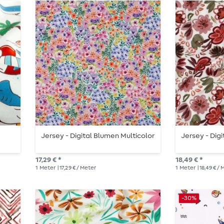
Jersey - Digital Blumen Multicolor
Jersey - Dig
17,29 € *
18,49 € *
1
Meter
| 17,29 € / Meter
1
Meter
| 18,49 € /
-30%