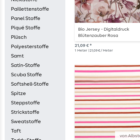
Paillettenstoffe
Panel Stoffe
Piqué Stoffe
Bio Jersey - Digitaldruck
Blütenzauber Rosa
Plüsch
21,09 € *
Polyesterstoffe
1
Meter
| 21,09 € / Meter
Samt
Satin-Stoffe
Scuba Stoffe
Softshell-Stoffe
Spitze
Steppstoffe
Strickstoffe
Sweatstoffe
Taft
von Albst