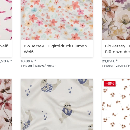
 Weiß
Bio Jersey - Digitaldruck Blumen
Bio Jersey - 
Weiß
Blütenzaube
,90 € *
18,89 € *
21,09 € *
1
Meter
| 18,89 € / Meter
1
Meter
| 21,09 € /
-45%