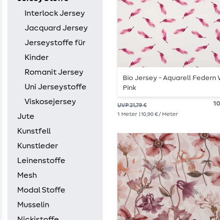
Interlock Jersey
Jacquard Jersey
Jerseystoffe für
Kinder
Romanit Jersey
Bio Jersey - Aquarell Federn
Uni Jerseystoffe
Pink
Viskosejersey
10
UVP 21,79 €
1
Meter
| 10,90 € / Meter
Jute
Kunstfell
Kunstleder
Leinenstoffe
Mesh
Modal Stoffe
Musselin
Nickistoffe