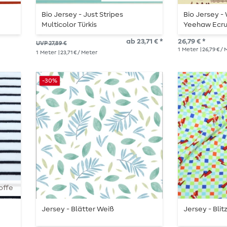
Bio Jersey - Just Stripes
Bio Jersey -
Multicolor Türkis
Yeehaw Ecr
ab 23,71 € *
26,79 € *
UVP 27,89 €
1
Meter
| 26,79 € /
1
Meter
| 23,71 € / Meter
-30%
offe
Jersey - Blätter Weiß
Jersey - Blit