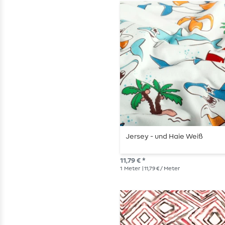
Jersey - und Haie Weiß
11,79 € *
1
Meter
| 11,79 € / Meter