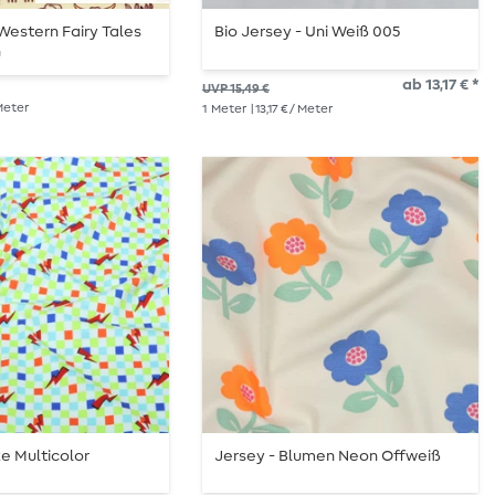
 Western Fairy Tales
Bio Jersey - Uni Weiß 005
u
ab 13,17 € *
UVP 15,49 €
 Meter
1
Meter
| 13,17 € / Meter
ze Multicolor
Jersey - Blumen Neon Offweiß