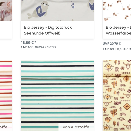
Bio Jersey - Digitaldruck
Bio Jersey - 
Seehunde Offweiß
Wasserfarb
18,89 € *
UVP 20,79 €
1
Meter
| 18,89 € / Meter
1
Meter
| 11,48 € /
offe
von Albstoffe