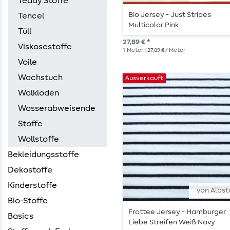
Teddy Stoffe
Bio Jersey - Just Stripes
Tencel
Multicolor Pink
Tüll
27,89 € *
Viskosestoffe
1
Meter
| 27,89 € / Meter
Voile
Wachstuch
Ausverkauft
Walkloden
Wasserabweisende
Stoffe
Wollstoffe
Bekleidungsstoffe
Dekostoffe
Kinderstoffe
von Albst
Bio-Stoffe
Frottee Jersey - Hamburger
Basics
Liebe Streifen Weiß Navy