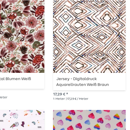
ital Blumen Weiß
Jersey - Digitaldruck
Aquarellrauten Weiß Braun
17,29 € *
 Meter
1
Meter
| 17,29 € / Meter