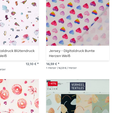
italdruck Blütendruck
Jersey - Digitaldruck Bunte
 Weiß
Herzen Weiß
12,10 € *
16,59 € *
1
Meter
| 16,59 € / Meter
Meter
-41%