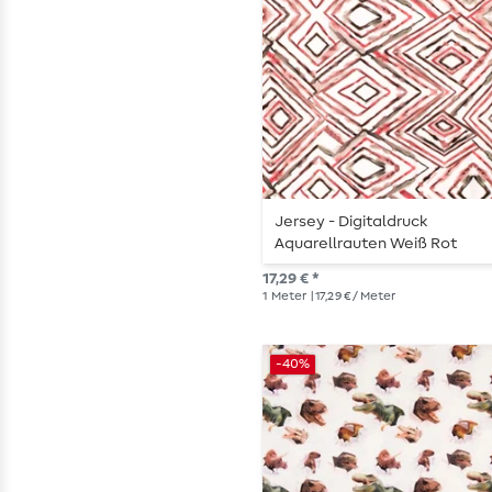
Jersey - Digitaldruck
Aquarellrauten Weiß Rot
17,29 € *
1
Meter
| 17,29 € / Meter
-40%