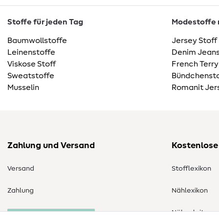
Stoffe für jeden Tag
Modestoffe m
Baumwollstoffe
Jersey Stoff
Leinenstoffe
Denim Jeans
Viskose Stoff
French Terry
Sweatstoffe
Bündchensto
Musselin
Romanit Jer
Zahlung und Versand
Kostenlose
Versand
Stofflexikon
Zahlung
Nählexikon
Nähanleitung
Bestellung widerrufen