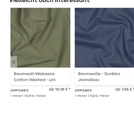
Vielleicht auch Interessant
Baumwoll-Webware
Baumwolle - Dunkles
Cotton Washed - Uni
Jeansblau
Armygrün
ab 10,19 € *
ab 7,56 € 
UVP 11,99 €
UVP 8,89 €
1
Meter
| 10,19 € / Meter
1
Meter
| 7,56 € / Meter