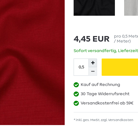
pro
0,5
Met
4,45 EUR
/ Meter
)
Sofort versandfertig, Lieferzei
Kauf auf Rechnung
30 Tage Widerrufsrecht
Versandkostenfrei ab 59€
* inkl. ges. MwSt. zzgl.
Versandkosten