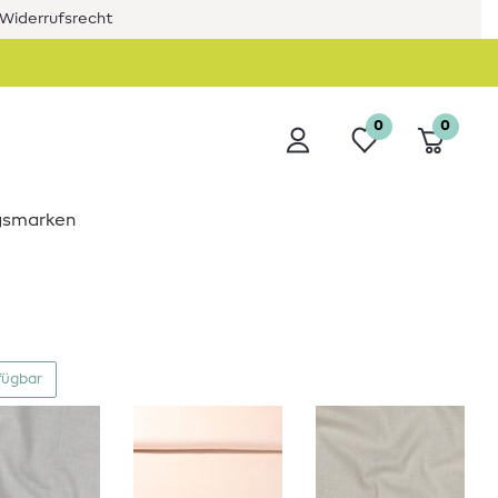
Widerrufsrecht
0
0
ngsmarken
fügbar