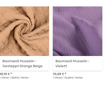
Baumwoll Musselin -
Baumwoll Musselin -
B
Gesteppt Orange Beige
Violett
35mm
10,
18,19 € *
10,69 € *
1
Me
1
Meter
| 18,19 € / Meter
1
Meter
| 10,69 € / Meter