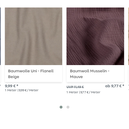
Baumwolle Uni - Flanell
Baumwoll Musselin -
Beige
Mauve
*
9,99 € *
ab 9,77 € *
UVP 11,49 €
1
Meter
| 9,99 € / Meter
1
Meter
| 9,77 € / Meter