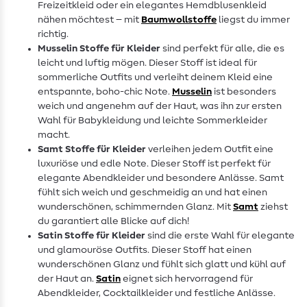
Freizeitkleid oder ein elegantes Hemdblusenkleid
nähen möchtest – mit
Baumwollstoffe
liegst du immer
richtig.
Musselin Stoffe für Kleider
sind perfekt für alle, die es
leicht und luftig mögen. Dieser Stoff ist ideal für
sommerliche Outfits und verleiht deinem Kleid eine
entspannte, boho-chic Note.
Musselin
ist besonders
weich und angenehm auf der Haut, was ihn zur ersten
Wahl für Babykleidung und leichte Sommerkleider
macht.
Samt Stoffe für Kleider
verleihen jedem Outfit eine
luxuriöse und edle Note. Dieser Stoff ist perfekt für
elegante Abendkleider und besondere Anlässe. Samt
fühlt sich weich und geschmeidig an und hat einen
wunderschönen, schimmernden Glanz. Mit
Samt
ziehst
du garantiert alle Blicke auf dich!
Satin Stoffe für Kleider
sind die erste Wahl für elegante
und glamouröse Outfits. Dieser Stoff hat einen
wunderschönen Glanz und fühlt sich glatt und kühl auf
der Haut an.
Satin
eignet sich hervorragend für
Abendkleider, Cocktailkleider und festliche Anlässe.