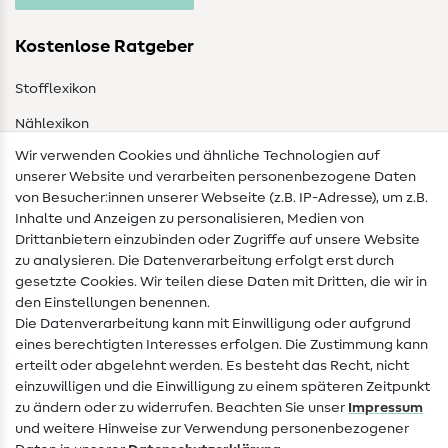
Kostenlose Ratgeber
Stofflexikon
Nählexikon
Wir verwenden Cookies und ähnliche Technologien auf
Nähanleitungen
unserer Website und verarbeiten personenbezogene Daten
von Besucher:innen unserer Webseite (z.B. IP-Adresse), um z.B.
Hilfe & Kontakt
Inhalte und Anzeigen zu personalisieren, Medien von
Drittanbietern einzubinden oder Zugriffe auf unsere Website
Kontakt
zu analysieren. Die Datenverarbeitung erfolgt erst durch
Infos zum Betreiberwechsel
gesetzte Cookies. Wir teilen diese Daten mit Dritten, die wir in
den Einstellungen benennen.
FAQ
Die Datenverarbeitung kann mit Einwilligung oder aufgrund
eines berechtigten Interesses erfolgen. Die Zustimmung kann
Widerrufsrecht
erteilt oder abgelehnt werden. Es besteht das Recht, nicht
Beliebt
einzuwilligen und die Einwilligung zu einem späteren Zeitpunkt
zu ändern oder zu widerrufen. Beachten Sie unser
Impressum
und weitere Hinweise zur Verwendung personenbezogener
Stoffe