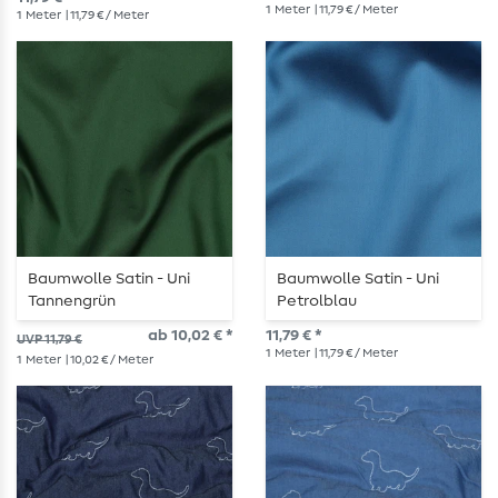
1
Meter
| 11,79 € / Meter
1
Meter
| 11,79 € / Meter
Baumwolle Satin - Uni
Baumwolle Satin - Uni
Tannengrün
Petrolblau
ab 10,02 € *
11,79 € *
UVP 11,79 €
1
Meter
| 11,79 € / Meter
1
Meter
| 10,02 € / Meter